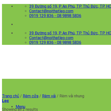
Skip
39 Đường số 19, P. An Phú, TP. Thủ Đức, TP. 
to
Contact@noithatleo.com
content
0919 129 836 - 08 9898 5836
39 Đường số 19, P. An Phú, TP. Thủ Đức, TP. 
Contact@noithatleo.com
0919 129 836 - 08 9898 5836
Rèm vải nhung
Trang chủ
/
Rèm cửa
/
Rèm vải
/
Rèm vải nhung
Lọc
Menu
Showing all 2 results