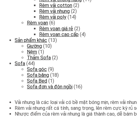
Rèm vải cotton
(2)
Rèm vải nhung
(2)
Rèm vải poly
(14)
Rèm voan
(6)
Rèm voan giá rẻ
(2)
Rèm voan cao cấp
(4)
Sản phẩm khác
(13)
Giường
(10)
Nệm
(1)
Thảm Sofa
(2)
Sofa
(44)
Sofa góc
(9)
Sofa băng
(18)
Sofa Bed
(1)
Sofa đơn và đôn ngồi
(16)
Vải nhung là các loại vải có bề mặt bóng mịn, rèm vải nh
Rèm vải nhung rất cá tính, sang trọng, lên rèm cực kỳ rủ 
Nhược điểm của rèm vải nhung là giá thành cao, dễ bám bụ