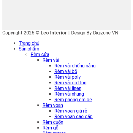
Copyright 2026 ©
Leo Interior
| Design By Digizone VN
Trang chủ
Sản phẩm
Rèm cửa
Rèm vải
Rèm vải chống nắng
Rèm vải bố
Rèm vải poly
Rèm vải cotton
Rèm vải linen
Rèm vải nhung
Rèm phòng em bé
Rèm voan
Rèm voan giá rẻ
Rèm voan cao cấp
Rèm cuốn
Rèm gỗ