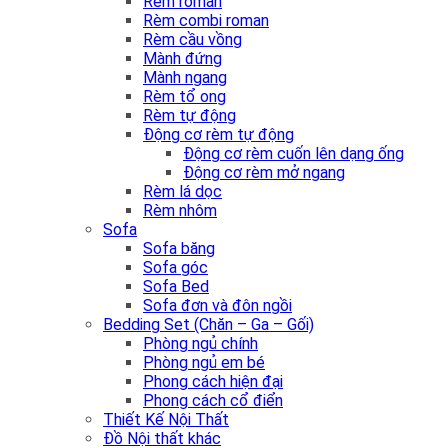
Rèm roman
Rèm combi roman
Rèm cầu vồng
Mành đứng
Mành ngang
Rèm tổ ong
Rèm tự động
Động cơ rèm tự động
Động cơ rèm cuốn lên dạng ống
Động cơ rèm mở ngang
Rèm lá dọc
Rèm nhôm
Sofa
Sofa băng
Sofa góc
Sofa Bed
Sofa đơn và đôn ngồi
Bedding Set (Chăn – Ga – Gối)
Phòng ngủ chính
Phòng ngủ em bé
Phong cách hiện đại
Phong cách cổ điển
Thiết Kế Nội Thất
Đồ Nội thất khác