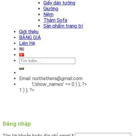
Giấy dán tường
Giường
Nệm
Thảm Sofa
Sản phẩm trang trí
Giới thiệu
BẢNG GIÁ
Liên Hệ
Tìm
kiếm:
Email: noithathera@gmail.com
1,'show_names' => 0 ) ); ?>
1 ) ); ?>
Đăng nhập
Tên tài khoản hoặc địa chỉ email
*