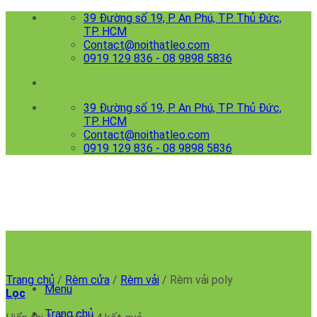
Skip
39 Đường số 19, P. An Phú, TP. Thủ Đức,
to
TP. HCM
content
Contact@noithatleo.com
0919 129 836 - 08 9898 5836
39 Đường số 19, P. An Phú, TP. Thủ Đức,
TP. HCM
Contact@noithatleo.com
0919 129 836 - 08 9898 5836
Rèm vải poly
Trang chủ
/
Rèm cửa
/
Rèm vải
/
Rèm vải poly
Menu
Lọc
Trang chủ