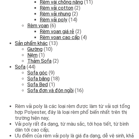
Rèm vải chống nắng
(11)
Rèm vải cotton
(2)
Rèm vải nhung
(2)
Rèm vải poly
(14)
Rèm voan
(6)
Rèm voan giá rẻ
(2)
Rèm voan cao cấp
(4)
Sản phẩm khác
(13)
Giường
(10)
Nệm
(1)
Thảm Sofa
(2)
Sofa
(44)
Sofa góc
(9)
Sofa băng
(18)
Sofa Bed
(1)
Sofa đơn và đôn ngồi
(16)
Rèm vải poly là các loại rèm được làm từ vải sợi tổng
hợp Polyester, đây là loại rèm phổ biến nhất trên thị
trường hiện nay;
Vải poly rất đa dạng, từ màu sắc, tới họa tiết, từ bình
dân tới cao cấp;
Ưu điểm của rèm vải poly là giá đa dạng, dễ vệ sinh, khả