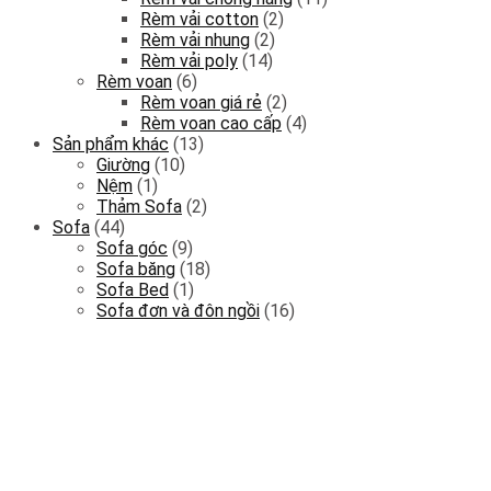
Rèm vải cotton
(2)
Rèm vải nhung
(2)
Rèm vải poly
(14)
Rèm voan
(6)
Rèm voan giá rẻ
(2)
Rèm voan cao cấp
(4)
Sản phẩm khác
(13)
Giường
(10)
Nệm
(1)
Thảm Sofa
(2)
Sofa
(44)
Sofa góc
(9)
Sofa băng
(18)
Sofa Bed
(1)
Sofa đơn và đôn ngồi
(16)