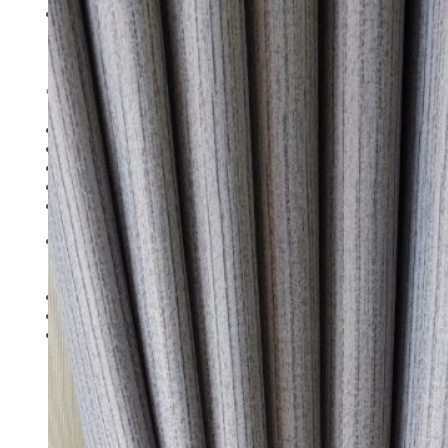
Sản phẩm
Rèm cửa
Sofa
Bedding Set (Chăn – Ga – Gối)
Thiết Kế Nội Thất
Đồ Nội thất khác
Giới thiệu
BẢNG GIÁ
Liên Hệ
Tìm
kiếm: