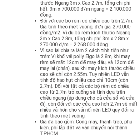
thước Ngang 3m x Cao 2.7m, tổng chi phí
hết: 3m x 700.000 đ/m ngang = 2.100.000
đồng.
Đối với các bộ rèm có chiều cao trên 2.7m:
Giá tính theo mét vuông, đơn giá: 270.000
đồng/m2. Ví dụ bộ rèm kích thước Ngang
3m x Cao 2.8m, tổng chi phí: 3m x 2.8m x
270.000 đ/m = 2.268.000 đồng.
Vì sao lại chia ra làm 2 cách tính tiền như
trên: Vì khổ vải polly Eigo là 2.8m, khi may
rèm sẽ mất 12cm để may đầu, và 12cm để
may lai (chân), sau khi may kích thước chiều
cao sẽ chỉ còn 2.55m. Tuy nhiên LEO vẫn
tính độ hao hụt chiều cao chỉ 10cm (còn
2.7m). Đối với tất cả các bộ rèm có chiều
cao từ 2.7m trở xuống sẽ tính dựa trên
chiều ngang (áp dụng cho cả cửa sổ và cửa
đi), còn đối với các cửa cao hơn 2.7m sẽ mất
nhiều vải hơn cho vải nối nên LEO quy đổi ra
tính theo mét vuông.
Giá đã bao gồm: Công may, thanh treo, phụ
kiện, phí lắp đặt và vận chuyển nội thành
TP.HCM.