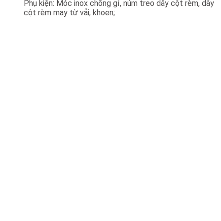
Phụ kiện: Móc inox chống gỉ, núm treo dây cột rèm, dây
cột rèm may từ vải, khoen;