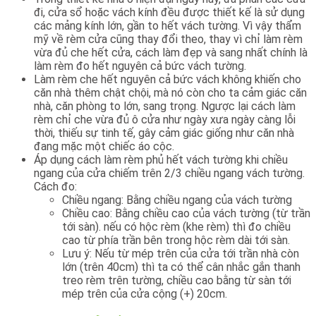
đi, cửa sổ hoặc vách kính đều được thiết kế là sử dụng
các mảng kính lớn, gần to hết vách tường. Vì vậy thẩm
mỹ về rèm cửa cũng thay đổi theo, thay vì chỉ làm rèm
vừa đủ che hết cửa, cách làm đẹp và sang nhất chính là
làm rèm đo hết nguyên cả bức vách tường.
Làm rèm che hết nguyên cả bức vách không khiến cho
căn nhà thêm chật chội, mà nó còn cho ta cảm giác căn
nhà, căn phòng to lớn, sang trọng. Ngược lại cách làm
rèm chỉ che vừa đủ ô cửa như ngày xưa ngày càng lỗi
thời, thiếu sự tinh tế, gây cảm giác giống như căn nhà
đang mặc một chiếc áo cộc.
Áp dụng cách làm rèm phủ hết vách tường khi chiều
ngang của cửa chiếm trên 2/3 chiều ngang vách tường.
Cách đo:
Chiều ngang: Bằng chiều ngang của vách tường
Chiều cao: Bằng chiều cao của vách tường (từ trần
tới sàn). nếu có hộc rèm (khe rèm) thì đo chiều
cao từ phía trần bên trong hộc rèm dài tới sàn.
Lưu ý: Nếu từ mép trên của cửa tới trần nhà còn
lớn (trên 40cm) thì ta có thể cân nhắc gắn thanh
treo rèm trên tường, chiều cao bằng từ sàn tới
mép trên của cửa cộng (+) 20cm.