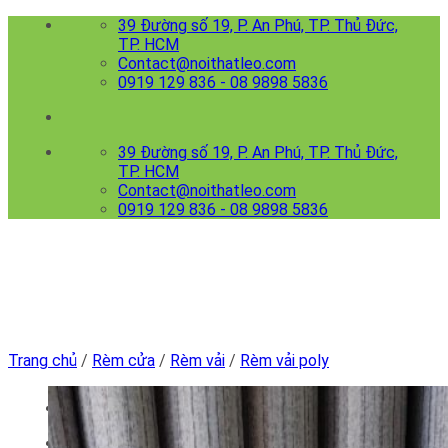
Skip
39 Đường số 19, P. An Phú, TP. Thủ Đức,
to
TP. HCM
content
Contact@noithatleo.com
0919 129 836 - 08 9898 5836
39 Đường số 19, P. An Phú, TP. Thủ Đức,
TP. HCM
Contact@noithatleo.com
0919 129 836 - 08 9898 5836
Trang chủ
/
Rèm cửa
/
Rèm vải
/
Rèm vải poly
Menu
Trang chủ