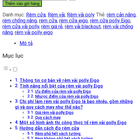
vải
Thêm vào giỏ hàng
polly
Eigo
Danh mục:
Rèm cửa
,
Rèm vải
,
Rèm vải poly
Thẻ:
rèm cản nắng
,
số
rèm chống nắng
,
rèm cửa
,
rèm cửa eigo
,
rèm cửa polly Eigo
,
lượng
rèm cửa vải polly
,
rèm giá rẻ
,
rèm vải blackout
,
rèm vải chống
nắng
,
rèm vải polly eigo
Mô tả
Mục lục
Thông tin cơ bản về rèm vải polly Eigo
Tính năng nổi bật của rèm vải polly Eigo
Ưu điểm của rèm vải polly Eigo
Nhược điểm của rèm vải polly Eigo
Chi phí làm rèm vải polly Eigo là bao nhiêu, gồm những
gì và quy cách may như thế nào?
Giá rèm vải polly Eigo
Quy cách may
Một số hình ảnh thi công thực tế rèm vải polly Eigo
Hướng dẫn cách đo rèm cửa
Rèm phủ hết vách tường:
Rèm không phủ hết vách tường