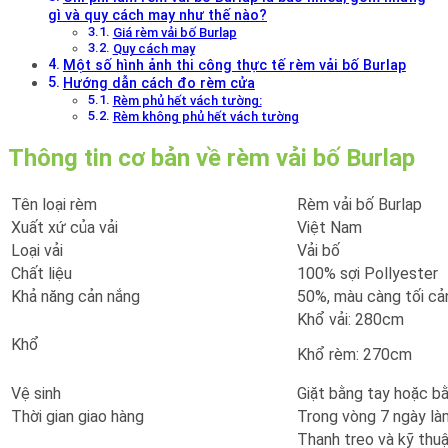
gì và quy cách may như thế nào?
Giá rèm vải bố Burlap
Quy cách may
Một số hình ảnh thi công thực tế rèm vải bố Burlap
Hướng dẫn cách đo rèm cửa
Rèm phủ hết vách tường:
Rèm không phủ hết vách tường
Thông tin cơ bản về rèm vải bố Burlap
Tên loại rèm
Rèm vải bố Burlap
Xuất xứ của vải
Việt Nam
Loại vải
Vải bố
Chất liệu
100% sợi Pollyester
Khả năng cản nắng
50%, màu càng tối cả
Khổ vải: 280cm
Khổ
Khổ rèm: 270cm
Vệ sinh
Giặt bằng tay hoặc b
Thời gian giao hàng
Trong vòng 7 ngày là
Thanh treo và kỹ thuậ