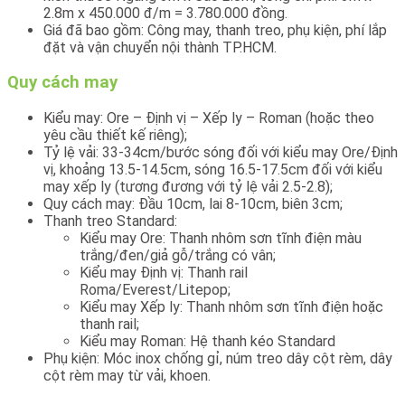
2.8m x 450.000 đ/m = 3.780.000 đồng.
Giá đã bao gồm: Công may, thanh treo, phụ kiện, phí lắp
đặt và vận chuyển nội thành TP.HCM.
Quy cách may
Kiểu may: Ore – Định vị – Xếp ly – Roman (hoặc theo
yêu cầu thiết kế riêng);
Tỷ lệ vải: 33-34cm/bước sóng đối với kiểu may Ore/Định
vị, khoảng 13.5-14.5cm, sóng 16.5-17.5cm đối với kiểu
may xếp ly (tương đương với tỷ lệ vải 2.5-2.8);
Quy cách may: Đầu 10cm, lai 8-10cm, biên 3cm;
Thanh treo Standard:
Kiểu may Ore: Thanh nhôm sơn tĩnh điện màu
trắng/đen/giả gỗ/trắng có vân;
Kiểu may Định vị: Thanh rail
Roma/Everest/Litepop;
Kiểu may Xếp ly: Thanh nhôm sơn tĩnh điện hoặc
thanh rail;
Kiểu may Roman: Hệ thanh kéo Standard
Phụ kiện: Móc inox chống gỉ, núm treo dây cột rèm, dây
cột rèm may từ vải, khoen.