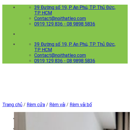
Skip
39 Đường số 19, P. An Phú, TP. Thủ Đức,
to
TP. HCM
content
Contact@noithatleo.com
0919 129 836 - 08 9898 5836
39 Đường số 19, P. An Phú, TP. Thủ Đức,
TP. HCM
Contact@noithatleo.com
0919 129 836 - 08 9898 5836
Trang chủ
/
Rèm cửa
/
Rèm vải
/
Rèm vải bố
Menu
Trang chủ