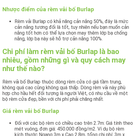
Nhược điểm của rèm vải bố Burlap
Rèm vải Burlap có khả năng cản nắng 50%, đây là mức
cản nắng tương đối là tốt, tuy nhiên nếu bạn muốn cản
nắng tốt hơn có thể lựa chọn may thêm lớp bạ chống
nắng, lớp bạ này sẽ hỗ trợ cản nắng 100%.
Chi phí làm rèm vải bố Burlap là bao
nhiêu, gồm những gì và quy cách may
như thế nào?
Rèm vải bố Burlap thuộc dòng rèm cửa có giá tầm trung,
không quá cao cũng không quá thấp. Dòng rèm vải này phù
hợp cho hầu hết đối tượng là người Việt, có nhu cầu về một
bộ rèm cửa đẹp, bền với chi phí phải chăng nhất.
Giá rèm vải bố Burlap
Đối với các bộ rèm có chiều cao trên 2.7m: Giá tính theo
mét vuông, đơn giá: 450.000 đồng/m2. Ví dụ bộ rèm
kích thước Ngang 3m x Cao 2.8m, tổng chi phí: 3m x