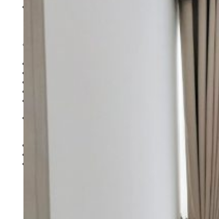
Sản phẩm
Rèm cửa
Sofa
Bedding Set (Chăn – Ga – Gối)
Thiết Kế Nội Thất
Đồ Nội thất khác
Giới thiệu
BẢNG GIÁ
Liên Hệ
Tìm
kiếm: