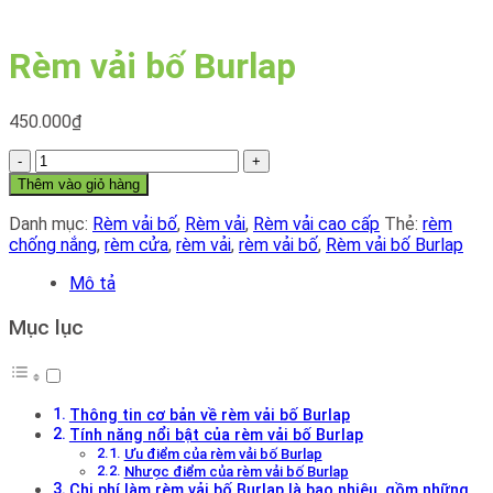
Rèm vải bố Burlap
450.000
₫
Rèm
vải
Thêm vào giỏ hàng
bố
Burlap
Danh mục:
Rèm vải bố
,
Rèm vải
,
Rèm vải cao cấp
Thẻ:
rèm
số
chống nắng
,
rèm cửa
,
rèm vải
,
rèm vải bố
,
Rèm vải bố Burlap
lượng
Mô tả
Mục lục
Thông tin cơ bản về rèm vải bố Burlap
Tính năng nổi bật của rèm vải bố Burlap
Ưu điểm của rèm vải bố Burlap
Nhược điểm của rèm vải bố Burlap
Chi phí làm rèm vải bố Burlap là bao nhiêu, gồm những