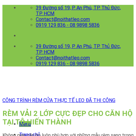
Skip
39 Đường số 19, P. An Phú, TP. Thủ Đức,
to
TP. HCM
content
Contact@noithatleo.com
0919 129 836 - 08 9898 5836
39 Đường số 19, P. An Phú, TP. Thủ Đức,
TP. HCM
Contact@noithatleo.com
0919 129 836 - 08 9898 5836
CÔNG TRÌNH RÈM CỬA THỰC TẾ LEO ĐÃ THI CÔNG
RÈM VẢI 2 LỚP CỰC ĐẸP CHO CĂN HỘ
TẠI TÔ HIẾN THÀNH
Menu
Trang chủ
Không gian căn hộ luôn phù hợp với những mẫu rèm sang trọng