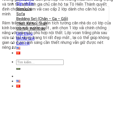
Sản phẩm
và tinh tế , anh Linh gia chủ căn hộ tại Tô Hiến Thành quyết
định chọn mẫu rèm vải cao cấp 2 lớp dành cho căn hộ của
Rèm cửa
mình.
Sofa
Bedding Set (Chăn – Ga – Gối)
Rèm trải dọc theo 1/2 diện tích tường căn nhà do có lớp của
Thiết Kế Nội Thất
kính bao quanh xuyên suốt , anh chọn 1 lớp vải chính chống
Đồ Nội thất khác
nắng với màu sắc phù hợp nội thất. Lớp voan trắng phía sau
Giới thiệu
vừa có tác dụng trang trí rất đẹp mắt , lại có thể giúp không
BẢNG GIÁ
gian có được ánh sáng cần thiết nhưng vẫn giữ được nét
Liên Hệ
riêng tư.
Tìm
kiếm: