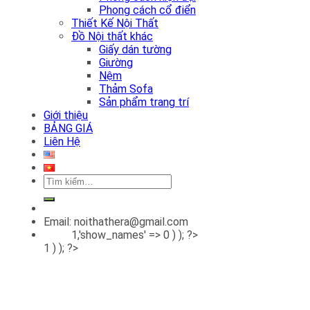
Phong cách cổ điển
Thiết Kế Nội Thất
Đồ Nội thất khác
Giấy dán tường
Giường
Nệm
Thảm Sofa
Sản phẩm trang trí
Giới thiệu
BẢNG GIÁ
Liên Hệ
Tìm
kiếm:
Email: noithathera@gmail.com
1,'show_names' => 0 ) ); ?>
1 ) ); ?>