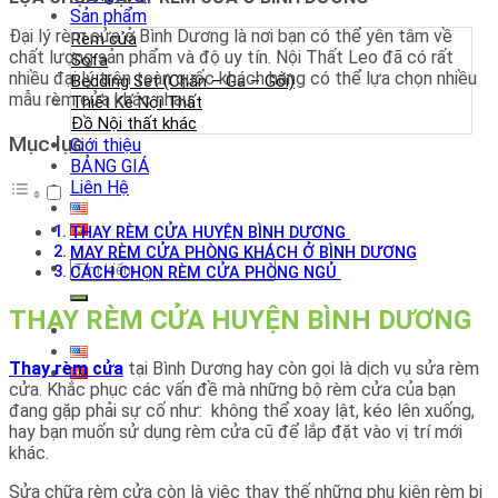
Sản phẩm
Đại lý rèm cửa ở Bình Dương là nơi bạn có thể yên tâm về
Rèm cửa
chất lượng sản phẩm và độ uy tín. Nội Thất Leo đã có rất
Sofa
nhiều đại lý trên toàn quốc khách hàng có thể lựa chọn nhiều
Bedding Set (Chăn – Ga – Gối)
mẫu rèm cửa khác nhau.
Thiết Kế Nội Thất
Đồ Nội thất khác
Mục lục
Giới thiệu
BẢNG GIÁ
Liên Hệ
THAY RÈM CỬA HUYỆN BÌNH DƯƠNG
MAY RÈM CỬA PHÒNG KHÁCH Ở BÌNH DƯƠNG
Tìm
CÁCH CHỌN RÈM CỬA PHÒNG NGỦ
kiếm:
THAY RÈM CỬA HUYỆN BÌNH DƯƠNG
Thay rèm cửa
tại Bình Dương hay còn gọi là dịch vụ sửa rèm
cửa. Khắc phục các vấn đề mà những bộ rèm cửa của bạn
đang gặp phải sự cố như: không thể xoay lật, kéo lên xuống,
hay bạn muốn sử dụng rèm cửa cũ để lắp đặt vào vị trí mới
khác.
Sửa chữa rèm cửa còn là việc thay thế những phụ kiện rèm bị