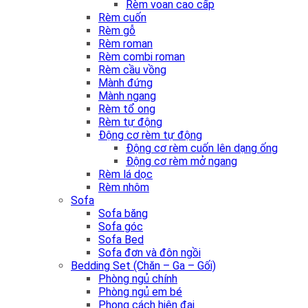
Rèm voan cao cấp
Rèm cuốn
Rèm gỗ
Rèm roman
Rèm combi roman
Rèm cầu vồng
Mành đứng
Mành ngang
Rèm tổ ong
Rèm tự động
Động cơ rèm tự động
Động cơ rèm cuốn lên dạng ống
Động cơ rèm mở ngang
Rèm lá dọc
Rèm nhôm
Sofa
Sofa băng
Sofa góc
Sofa Bed
Sofa đơn và đôn ngồi
Bedding Set (Chăn – Ga – Gối)
Phòng ngủ chính
Phòng ngủ em bé
Phong cách hiện đại