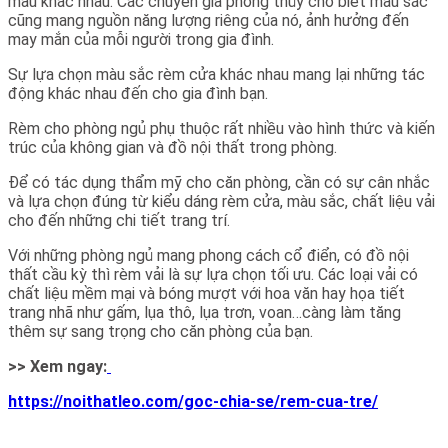
màu khác nhau. Các chuyên gia phong thủy cho biết màu sắc
cũng mang nguồn năng lượng riêng của nó, ảnh hưởng đến
may mắn của mỗi người trong gia đình.
Sự lựa chọn màu sắc rèm cửa khác nhau mang lại những tác
động khác nhau đến cho gia đình bạn.
Rèm cho phòng ngủ phụ thuộc rất nhiều vào hình thức và kiến
trúc của không gian và đồ nội thất trong phòng.
Để có tác dụng thẩm mỹ cho căn phòng, cần có sự cân nhắc
và lựa chọn đúng từ kiểu dáng rèm cửa, màu sắc, chất liệu vải
cho đến những chi tiết trang trí.
Với những phòng ngủ mang phong cách cổ điển, có đồ nội
thất cầu kỳ thì rèm vải là sự lựa chọn tối ưu. Các loại vải có
chất liệu mềm mại và bóng mượt với hoa văn hay họa tiết
trang nhã như gấm, lụa thô, lụa trơn, voan…càng làm tăng
thêm sự sang trọng cho căn phòng của bạn.
>> Xem ngay:
https://noithatleo.com/goc-chia-se/rem-cua-tre/