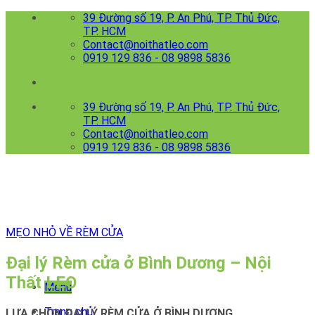
Skip
39 Đường số 19, P. An Phú, TP. Thủ Đức,
to
TP. HCM
content
Contact@noithatleo.com
0919 129 836 - 08 9898 5836
39 Đường số 19, P. An Phú, TP. Thủ Đức,
TP. HCM
Contact@noithatleo.com
0919 129 836 - 08 9898 5836
MẸO NHỎ VỀ RÈM CỬA
Đại lý Rèm cửa ở Bình Dương – Nội
Thất LEO
Menu
Trang chủ
LỰA CHỌN ĐẠI LÝ RÈM CỬA Ở BÌNH DƯƠNG