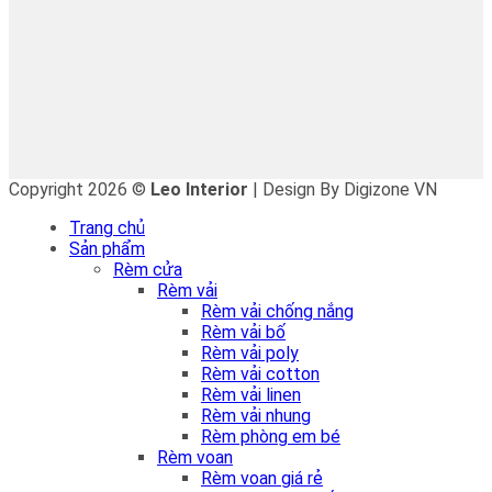
Copyright 2026 ©
Leo Interior
| Design By Digizone VN
Trang chủ
Sản phẩm
Rèm cửa
Rèm vải
Rèm vải chống nắng
Rèm vải bố
Rèm vải poly
Rèm vải cotton
Rèm vải linen
Rèm vải nhung
Rèm phòng em bé
Rèm voan
Rèm voan giá rẻ