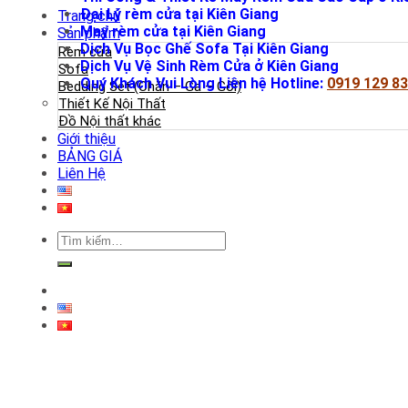
Đại Lý rèm cửa tại Kiên Giang
Trang chủ
May rèm cửa tại Kiên Giang
Sản phẩm
Dịch Vụ Bọc Ghế Sofa Tại Kiên Giang
Rèm cửa
Dịch Vụ Vệ Sinh Rèm Cửa ở Kiên Giang
Sofa
Quý Khách Vui Lòng Liên hệ Hotline:
0919 129 8
Bedding Set (Chăn – Ga – Gối)
Thiết Kế Nội Thất
Đồ Nội thất khác
Giới thiệu
BẢNG GIÁ
Liên Hệ
Tìm
kiếm: