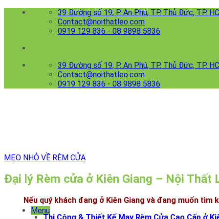
Skip
39 Đường số 19, P. An Phú, TP. Thủ Đức, TP. 
to
Contact@noithatleo.com
content
0919 129 836 - 08 9898 5836
39 Đường số 19, P. An Phú, TP. Thủ Đức, TP. 
Contact@noithatleo.com
0919 129 836 - 08 9898 5836
MẸO NHỎ VỀ RÈM CỬA
Đại lý Rèm cửa ở Kiên Giang – Nội Thất
Nếu quý khách đang ở Kiên Giang và đang muốn tìm k
Menu
Thi Công & Thiết Kế May Rèm Cửa Cao Cấp ở Ki