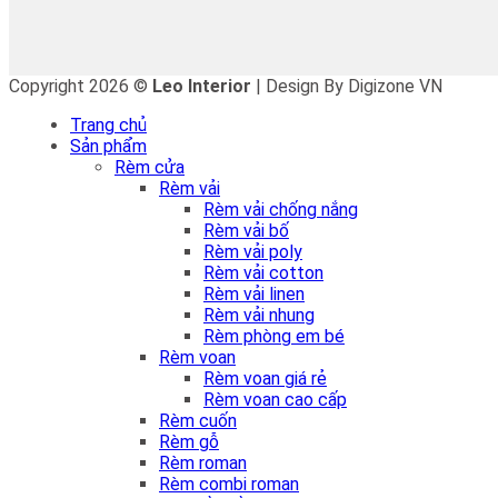
Copyright 2026 ©
Leo Interior
| Design By Digizone VN
Trang chủ
Sản phẩm
Rèm cửa
Rèm vải
Rèm vải chống nắng
Rèm vải bố
Rèm vải poly
Rèm vải cotton
Rèm vải linen
Rèm vải nhung
Rèm phòng em bé
Rèm voan
Rèm voan giá rẻ
Rèm voan cao cấp
Rèm cuốn
Rèm gỗ
Rèm roman
Rèm combi roman