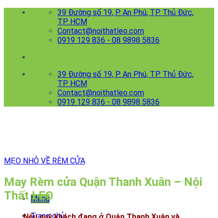
Skip
39 Đường số 19, P. An Phú, TP. Thủ Đức,
to
TP. HCM
content
Contact@noithatleo.com
0919 129 836 - 08 9898 5836
39 Đường số 19, P. An Phú, TP. Thủ Đức,
TP. HCM
Contact@noithatleo.com
0919 129 836 - 08 9898 5836
MẸO NHỎ VỀ RÈM CỬA
May Rèm cửa Quận Thanh Xuân – Nội
Thất LEO
Menu
Trang chủ
Nếu quý khách đang ở Quận Thanh Xuân và