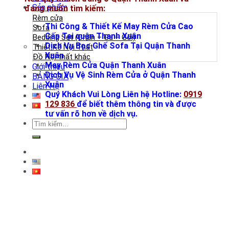
Sản phẩm
đang muốn tìm kiếm:
Rèm cửa
Thi Công & Thiết Kế May Rèm Cửa Cao
Sofa
Cấp Tại quận Thanh Xuân
Bedding Set (Chăn – Ga – Gối)
Dịch Vụ Bọc Ghế Sofa Tại Quận Thanh
Thiết Kế Nội Thất
Xuân
Đồ Nội thất khác
May Rèm Cửa Quận Thanh Xuân
Giới thiệu
Dịch Vụ Vệ Sinh Rèm Cửa ở Quận Thanh
BẢNG GIÁ
Xuân
Liên Hệ
Quý Khách Vui Lòng Liên hệ Hotline:
0919
129 836
để biết thêm thông tin và được
tư vấn rõ hơn về dịch vụ.
Tìm
kiếm: