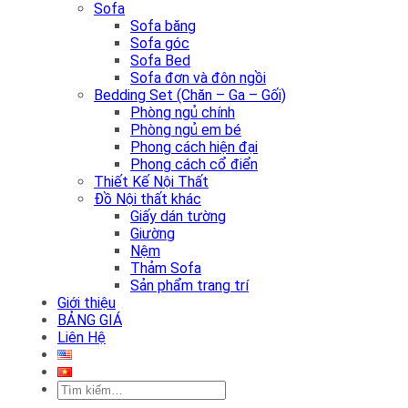
Sofa
Sofa băng
Sofa góc
Sofa Bed
Sofa đơn và đôn ngồi
Bedding Set (Chăn – Ga – Gối)
Phòng ngủ chính
Phòng ngủ em bé
Phong cách hiện đại
Phong cách cổ điển
Thiết Kế Nội Thất
Đồ Nội thất khác
Giấy dán tường
Giường
Nệm
Thảm Sofa
Sản phẩm trang trí
Giới thiệu
BẢNG GIÁ
Liên Hệ
Tìm
kiếm: