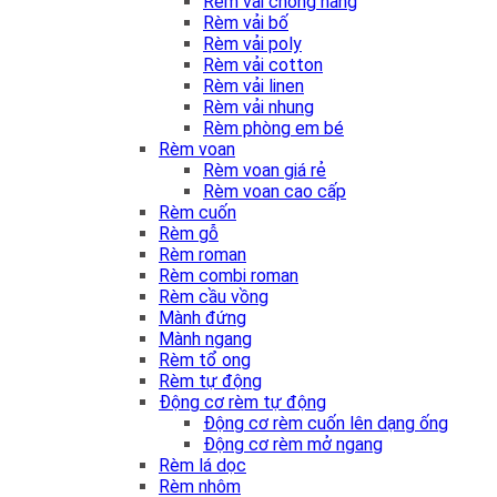
Rèm vải chống nắng
Rèm vải bố
Rèm vải poly
Rèm vải cotton
Rèm vải linen
Rèm vải nhung
Rèm phòng em bé
Rèm voan
Rèm voan giá rẻ
Rèm voan cao cấp
Rèm cuốn
Rèm gỗ
Rèm roman
Rèm combi roman
Rèm cầu vồng
Mành đứng
Mành ngang
Rèm tổ ong
Rèm tự động
Động cơ rèm tự động
Động cơ rèm cuốn lên dạng ống
Động cơ rèm mở ngang
Rèm lá dọc
Rèm nhôm