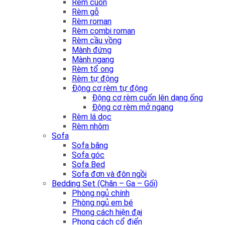
Rèm cuốn
Rèm gỗ
Rèm roman
Rèm combi roman
Rèm cầu vồng
Mành đứng
Mành ngang
Rèm tổ ong
Rèm tự động
Động cơ rèm tự động
Động cơ rèm cuốn lên dạng ống
Động cơ rèm mở ngang
Rèm lá dọc
Rèm nhôm
Sofa
Sofa băng
Sofa góc
Sofa Bed
Sofa đơn và đôn ngồi
Bedding Set (Chăn – Ga – Gối)
Phòng ngủ chính
Phòng ngủ em bé
Phong cách hiện đại
Phong cách cổ điển