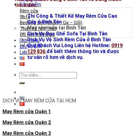
Sản phẩm
tìm kiếm:
Rèm cửa
Thi Công & Thiết Kế May Rèm Cửa Cao
Sofa
Cấp ở Bình Tân
Bedding Set (Chăn – Ga – Gối)
May rèm cửa tại Bình Tân
Thiết Kế Nội Thất
Dịch Vụ Bọc Ghế Sofa Tại Bình Tân
Đồ Nội thất khác
Dịch Vụ Vệ Sinh Rèm Cửa ở Bình Tân
Giới thiệu
Quý Khách Vui Lòng Liên hệ Hotline:
0919
BẢNG GIÁ
129 836
để biết thêm thông tin và được
Liên Hệ
tư vấn rõ hơn về dịch vụ.
Tìm
kiếm:
DỊCH VỤ MAY RÈM CỬA TẠI HCM
May Rèm cửa Quận 1
May Rèm cửa Quận 2
May Rèm cửa Quận 3