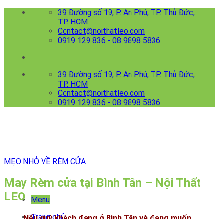
Skip
39 Đường số 19, P. An Phú, TP. Thủ Đức,
to
TP. HCM
content
Contact@noithatleo.com
0919 129 836 - 08 9898 5836
39 Đường số 19, P. An Phú, TP. Thủ Đức,
TP. HCM
Contact@noithatleo.com
0919 129 836 - 08 9898 5836
MẸO NHỎ VỀ RÈM CỬA
May Rèm cửa tại Bình Tân – Nội Thất
LEO
Menu
Trang chủ
Nếu quý khách đang ở Bình Tân và đang muốn