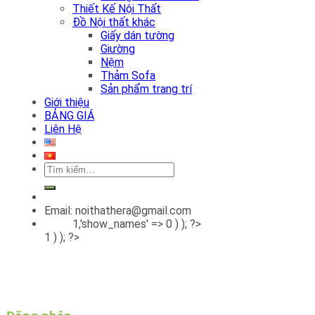
Thiết Kế Nội Thất
Đồ Nội thất khác
Giấy dán tường
Giường
Nệm
Thảm Sofa
Sản phẩm trang trí
Giới thiệu
BẢNG GIÁ
Liên Hệ
Tìm
kiếm:
Email: noithathera@gmail.com
1,'show_names' => 0 ) ); ?>
1 ) ); ?>