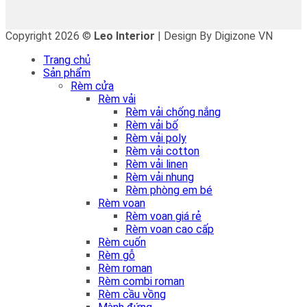
Copyright 2026 ©
Leo Interior
| Design By Digizone VN
Trang chủ
Sản phẩm
Rèm cửa
Rèm vải
Rèm vải chống nắng
Rèm vải bố
Rèm vải poly
Rèm vải cotton
Rèm vải linen
Rèm vải nhung
Rèm phòng em bé
Rèm voan
Rèm voan giá rẻ
Rèm voan cao cấp
Rèm cuốn
Rèm gỗ
Rèm roman
Rèm combi roman
Rèm cầu vồng