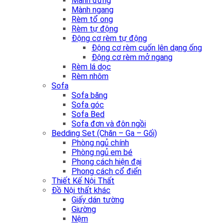
Mành đứng
Mành ngang
Rèm tổ ong
Rèm tự động
Động cơ rèm tự động
Động cơ rèm cuốn lên dạng ống
Động cơ rèm mở ngang
Rèm lá dọc
Rèm nhôm
Sofa
Sofa băng
Sofa góc
Sofa Bed
Sofa đơn và đôn ngồi
Bedding Set (Chăn – Ga – Gối)
Phòng ngủ chính
Phòng ngủ em bé
Phong cách hiện đại
Phong cách cổ điển
Thiết Kế Nội Thất
Đồ Nội thất khác
Giấy dán tường
Giường
Nệm