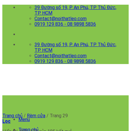
Skip
39 Đường số 19, P. An Phú, TP. Thủ Đức,
to
TP. HCM
content
Contact@noithatleo.com
0919 129 836 - 08 9898 5836
39 Đường số 19, P. An Phú, TP. Thủ Đức,
TP. HCM
Contact@noithatleo.com
0919 129 836 - 08 9898 5836
Rèm cửa
Trang chủ
/
Rèm cửa
/
Trang 29
Menu
Lọc
Trang chủ