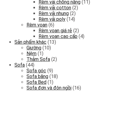
Rèm vải chống nắng
(11)
Rèm vải cotton
(2)
Rèm vải nhung
(2)
Rèm vải poly
(14)
Rèm voan
(6)
Rèm voan giá rẻ
(2)
Rèm voan cao cấp
(4)
Sản phẩm khác
(13)
Giường
(10)
Nệm
(1)
Thảm Sofa
(2)
Sofa
(44)
Sofa góc
(9)
Sofa băng
(18)
Sofa Bed
(1)
Sofa đơn và đôn ngồi
(16)