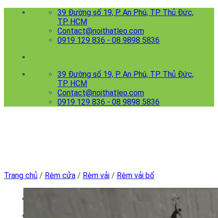
Skip
39 Đường số 19, P. An Phú, TP. Thủ Đức,
to
TP. HCM
content
Contact@noithatleo.com
0919 129 836 - 08 9898 5836
39 Đường số 19, P. An Phú, TP. Thủ Đức,
TP. HCM
Contact@noithatleo.com
0919 129 836 - 08 9898 5836
Trang chủ
/
Rèm cửa
/
Rèm vải
/
Rèm vải bố
Menu
Trang chủ