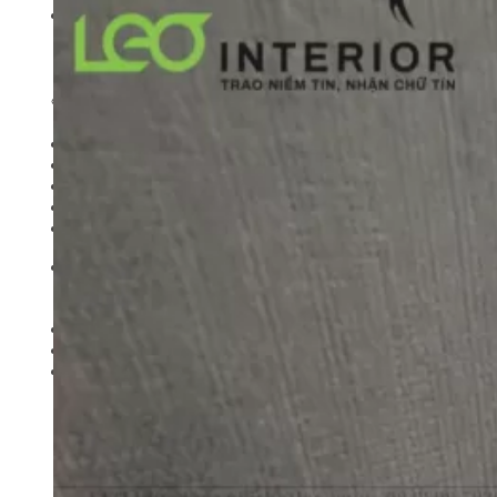
Sản phẩm
Rèm cửa
Sofa
Bedding Set (Chăn – Ga – Gối)
Thiết Kế Nội Thất
Đồ Nội thất khác
Giới thiệu
BẢNG GIÁ
Liên Hệ
Tìm
kiếm: