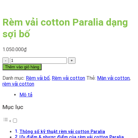
Rèm vải cotton Paralia dạng
sợi bố
1.050.000
₫
Rèm
vải
Thêm vào giỏ hàng
cotton
Paralia
Danh mục:
Rèm vải bố
,
Rèm vải cotton
Thẻ:
Màn vải cotton
,
dạng
rèm vải cotton
sợi
Mô tả
bố
số
Mục lục
lượng
Thông số kỹ thuật rèm vải cotton Paralia
Ưu điểm & nhược điểm của rèm vải cotton Paralia