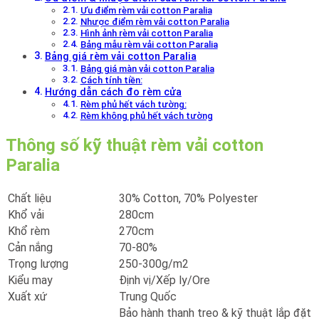
Ưu điểm rèm vải cotton Paralia
Nhược điểm rèm vải cotton Paralia
Hình ảnh rèm vải cotton Paralia
Bảng mẫu rèm vải cotton Paralia
Bảng giá rèm vải cotton Paralia
Bảng giá màn vải cotton Paralia
Cách tính tiền:
Hướng dẫn cách đo rèm cửa
Rèm phủ hết vách tường:
Rèm không phủ hết vách tường
Thông số kỹ thuật rèm vải cotton
Paralia
Chất liệu
30% Cotton, 70% Polyester
Khổ vải
280cm
Khổ rèm
270cm
Cản nắng
70-80%
Trọng lượng
250-300g/m2
Kiểu may
Định vị/Xếp ly/Ore
Xuất xứ
Trung Quốc
Bảo hành thanh treo & kỹ thuật lắp đặt