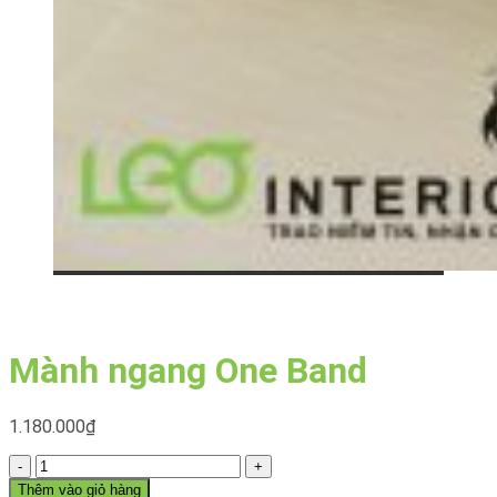
Mành ngang One Band
1.180.000
₫
Mành
ngang
Thêm vào giỏ hàng