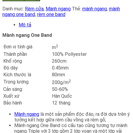
One
Band
Danh mục:
Rèm cửa
,
Mành ngang
Thẻ:
mành ngang
,
mành
số
ngang one band
,
rèm one band
lượng
Mô tả
Mành ngang One Band
2
Đơn vị tính giá
m
Thành phần
100% Pollyester
Khổ rộng
260cm
Độ dày
0.45mm
Kích thước lá
80mm
2
Trọng lượng
200g/m
Cản sáng:
50-60%
Xuất xứ
Hàn Quốc
Bảo hành
12 tháng
Mành ngang
là một sản phẩm độc đáo, ra đời dựa trên ý
tưởng kết hợp giữa rèm cầu vồng và rèm gỗ;
Mành ngang One Band có cấu tạo cũng tương tự mành
ngang Triple với 3 lớp gồm 2 lớp voan và một lớp vải