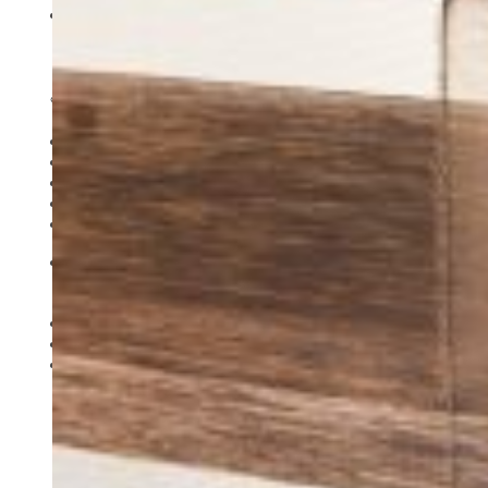
Sản phẩm
Rèm cửa
Sofa
Bedding Set (Chăn – Ga – Gối)
Thiết Kế Nội Thất
Đồ Nội thất khác
Giới thiệu
BẢNG GIÁ
Liên Hệ
Tìm
kiếm: