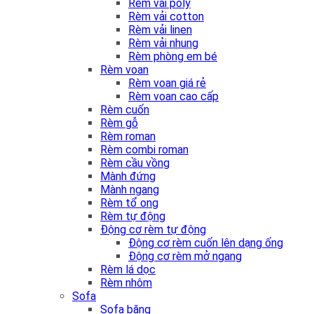
Rèm vải poly
Rèm vải cotton
Rèm vải linen
Rèm vải nhung
Rèm phòng em bé
Rèm voan
Rèm voan giá rẻ
Rèm voan cao cấp
Rèm cuốn
Rèm gỗ
Rèm roman
Rèm combi roman
Rèm cầu vồng
Mành đứng
Mành ngang
Rèm tổ ong
Rèm tự động
Động cơ rèm tự động
Động cơ rèm cuốn lên dạng ống
Động cơ rèm mở ngang
Rèm lá dọc
Rèm nhôm
Sofa
Sofa băng