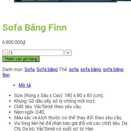
Sofa Băng Finn
6.800.000
₫
Sofa
Băng
Thêm vào giỏ hàng
Finn
số
Danh mục:
Sofa
,
Sofa băng
Thẻ:
sofa
,
sofa băng
,
sofa băng
lượng
finn
Mô tả
Size (Rộng x Sâu x Cao): 180 x 80 x 83 (cm);
Khung: Gỗ dầu sấy, xử lý chống mối mọt;
Chất liệu: Vải/Simili theo yêu cầu;
Nệm ngồi: D40;
Màu sắc và kích thước có thể thay đổi theo yêu cầu;
Vui lòng liên hệ để nhận báo giá đối với các chất liệu: Da
CN; Da bò; Vải/Simili có xuất xứ từ Hàn