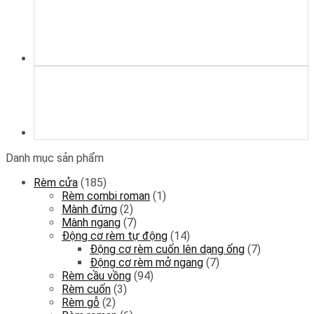
Danh mục sản phẩm
Rèm cửa
(185)
Rèm combi roman
(1)
Mành đứng
(2)
Mành ngang
(7)
Động cơ rèm tự động
(14)
Động cơ rèm cuốn lên dạng ống
(7)
Động cơ rèm mở ngang
(7)
Rèm cầu vồng
(94)
Rèm cuốn
(3)
Rèm gỗ
(2)