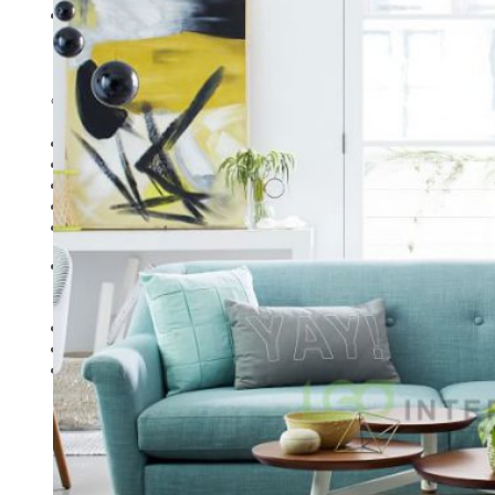
Sản phẩm
Rèm cửa
Sofa
Bedding Set (Chăn – Ga – Gối)
Thiết Kế Nội Thất
Đồ Nội thất khác
Giới thiệu
BẢNG GIÁ
Liên Hệ
Tìm
kiếm: