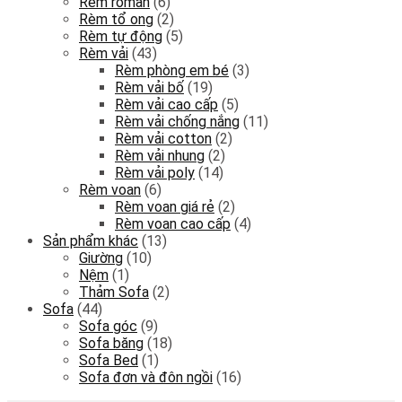
Rèm roman
(6)
Rèm tổ ong
(2)
Rèm tự động
(5)
Rèm vải
(43)
Rèm phòng em bé
(3)
Rèm vải bố
(19)
Rèm vải cao cấp
(5)
Rèm vải chống nắng
(11)
Rèm vải cotton
(2)
Rèm vải nhung
(2)
Rèm vải poly
(14)
Rèm voan
(6)
Rèm voan giá rẻ
(2)
Rèm voan cao cấp
(4)
Sản phẩm khác
(13)
Giường
(10)
Nệm
(1)
Thảm Sofa
(2)
Sofa
(44)
Sofa góc
(9)
Sofa băng
(18)
Sofa Bed
(1)
Sofa đơn và đôn ngồi
(16)