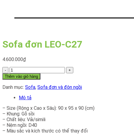
Sofa đơn LEO-C27
4.600.000
₫
Sofa
đơn
Thêm vào giỏ hàng
LEO-
C27
Danh mục:
Sofa
,
Sofa đơn và đôn ngồi
số
Mô tả
lượng
– Size (Rộng x Cao x Sâu): 90 x 95 x 90 (cm)
– Khung: Gỗ sồi
– Chất liệu: Vải/simili
– Nệm ngồi: D40
– Màu sắc và kích thước có thể thay đổi