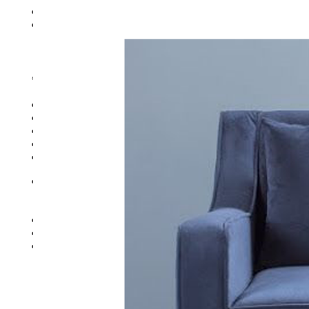
Trang chủ
Sản phẩm
Rèm cửa
Sofa
Bedding Set (Chăn – Ga – Gối)
Thiết Kế Nội Thất
Đồ Nội thất khác
Giới thiệu
BẢNG GIÁ
Liên Hệ
Tìm
kiếm: