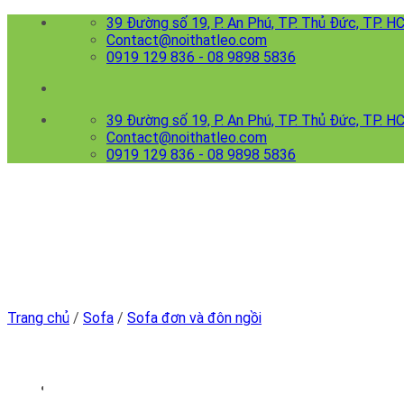
Skip
39 Đường số 19, P. An Phú, TP. Thủ Đức, TP. 
to
Contact@noithatleo.com
content
0919 129 836 - 08 9898 5836
39 Đường số 19, P. An Phú, TP. Thủ Đức, TP. 
Contact@noithatleo.com
0919 129 836 - 08 9898 5836
Trang chủ
/
Sofa
/
Sofa đơn và đôn ngồi
Menu