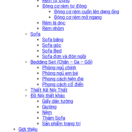
Rèm tự động
Động cơ rèm tự động
Động cơ rèm cuốn lên dạng ống
Động cơ rèm mở ngang
Rèm lá dọc
Rèm nhôm
Sofa
Sofa băng
Sofa góc
Sofa Bed
Sofa đơn và đôn ngồi
Bedding Set (Chăn – Ga – Gối)
Phòng ngủ chính
Phòng ngủ em bé
Phong cách hiện đại
Phong cách cổ điển
Thiết Kế Nội Thất
Đồ Nội thất khác
Giấy dán tường
Giường
Nệm
Thảm Sofa
Sản phẩm trang trí
Giới thiệu