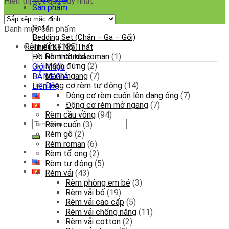
Hiển thị kết quả duy nhất
Sản phẩm
Rèm cửa
Sofa
Danh mục sản phẩm
Bedding Set (Chăn – Ga – Gối)
Rèm cửa
(185)
Thiết Kế Nội Thất
Rèm combi roman
(1)
Đồ Nội thất khác
Mành đứng
(2)
Giới thiệu
Mành ngang
(7)
BẢNG GIÁ
Động cơ rèm tự động
(14)
Liên Hệ
Động cơ rèm cuốn lên dạng ống
(7)
Động cơ rèm mở ngang
(7)
Rèm cầu vồng
(94)
Tìm
Rèm cuốn
(3)
kiếm:
Rèm gỗ
(2)
Rèm roman
(6)
Rèm tổ ong
(2)
Rèm tự động
(5)
Rèm vải
(43)
Rèm phòng em bé
(3)
Rèm vải bố
(19)
Rèm vải cao cấp
(5)
Rèm vải chống nắng
(11)
Rèm vải cotton
(2)