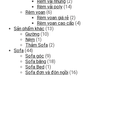
Rèm vải nhung
(2)
Rèm vải poly
(14)
Rèm voan
(6)
Rèm voan giá rẻ
(2)
Rèm voan cao cấp
(4)
Sản phẩm khác
(13)
Giường
(10)
Nệm
(1)
Thảm Sofa
(2)
Sofa
(44)
Sofa góc
(9)
Sofa băng
(18)
Sofa Bed
(1)
Sofa đơn và đôn ngồi
(16)