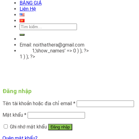
BẢNG GIÁ
Liên Hệ
Tìm
kiếm:
Email: noithathera@gmail.com
1,'show_names' => 0 ) ); ?>
1 ) ); ?>
Đăng nhập
Tên tài khoản hoặc địa chỉ email
*
Mật khẩu
*
Ghi nhớ mật khẩu
Đăng nhập
Quên mật khẩu?