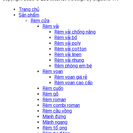
Trang chủ
Sản phẩm
Rèm cửa
Rèm vải
Rèm vải chống nắng
Rèm vải bố
Rèm vải poly
Rèm vải cotton
Rèm vải linen
Rèm vải nhung
Rèm phòng em bé
Rèm voan
Rèm voan giá rẻ
Rèm voan cao cấp
Rèm cuốn
Rèm gỗ
Rèm roman
Rèm combi roman
Rèm cầu vồng
Mành đứng
Mành ngang
Rèm tổ ong