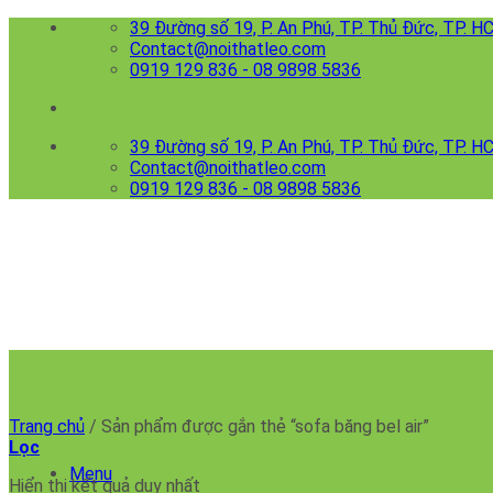
Skip
39 Đường số 19, P. An Phú, TP. Thủ Đức, TP. 
to
Contact@noithatleo.com
content
0919 129 836 - 08 9898 5836
39 Đường số 19, P. An Phú, TP. Thủ Đức, TP. 
Contact@noithatleo.com
0919 129 836 - 08 9898 5836
sofa băng bel air
Trang chủ
/
Sản phẩm được gắn thẻ “sofa băng bel air”
Lọc
Menu
Hiển thị kết quả duy nhất