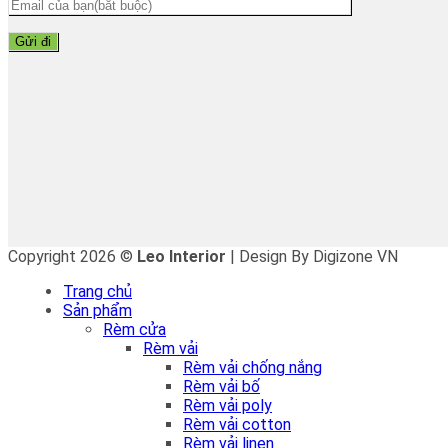
Copyright 2026 ©
Leo Interior
| Design By Digizone VN
Trang chủ
Sản phẩm
Rèm cửa
Rèm vải
Rèm vải chống nắng
Rèm vải bố
Rèm vải poly
Rèm vải cotton
Rèm vải linen