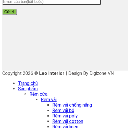
Copyright 2026 ©
Leo Interior
| Design By Digizone VN
Trang chủ
Sản phẩm
Rèm cửa
Rèm vải
Rèm vải chống nắng
Rèm vải bố
Rèm vải poly
Rèm vải cotton
Rèm vải linen