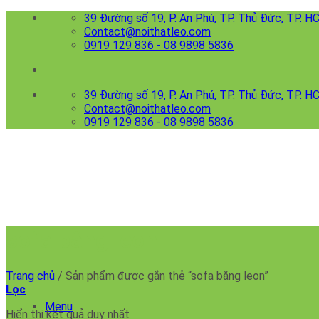
Skip
39 Đường số 19, P. An Phú, TP. Thủ Đức, TP. 
to
Contact@noithatleo.com
content
0919 129 836 - 08 9898 5836
39 Đường số 19, P. An Phú, TP. Thủ Đức, TP. 
Contact@noithatleo.com
0919 129 836 - 08 9898 5836
sofa băng leon
Trang chủ
/
Sản phẩm được gắn thẻ “sofa băng leon”
Lọc
Menu
Hiển thị kết quả duy nhất