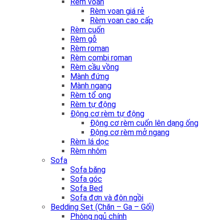
Rèm voan
Rèm voan giá rẻ
Rèm voan cao cấp
Rèm cuốn
Rèm gỗ
Rèm roman
Rèm combi roman
Rèm cầu vồng
Mành đứng
Mành ngang
Rèm tổ ong
Rèm tự động
Động cơ rèm tự động
Động cơ rèm cuốn lên dạng ống
Động cơ rèm mở ngang
Rèm lá dọc
Rèm nhôm
Sofa
Sofa băng
Sofa góc
Sofa Bed
Sofa đơn và đôn ngồi
Bedding Set (Chăn – Ga – Gối)
Phòng ngủ chính