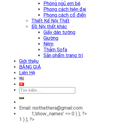
Phòng ngủ em bé
Phong cách hiện đại
Phong cách cổ điển
Thiết Kế Nội Thất
Đồ Nội thất khác
Giấy dán tường
Giường
Nệm
Thảm Sofa
Sản phẩm trang trí
Giới thiệu
BẢNG GIÁ
Liên Hệ
Tìm
kiếm:
Email: noithathera@gmail.com
1,'show_names' => 0 ) ); ?>
1 ) ); ?>