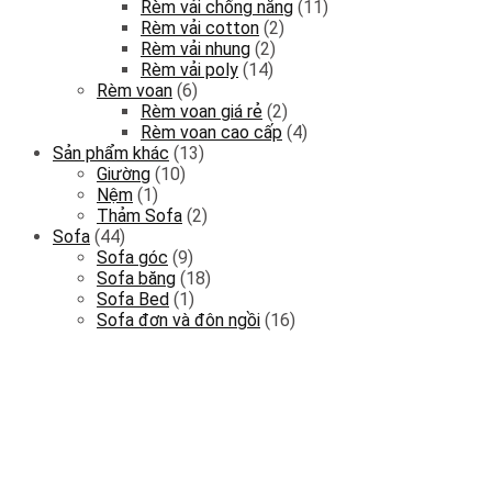
Rèm vải chống nắng
(11)
Rèm vải cotton
(2)
Rèm vải nhung
(2)
Rèm vải poly
(14)
Rèm voan
(6)
Rèm voan giá rẻ
(2)
Rèm voan cao cấp
(4)
Sản phẩm khác
(13)
Giường
(10)
Nệm
(1)
Thảm Sofa
(2)
Sofa
(44)
Sofa góc
(9)
Sofa băng
(18)
Sofa Bed
(1)
Sofa đơn và đôn ngồi
(16)