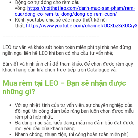
Động cơ tự động cho rèm cầu
vồng:
https://noithatleo.com/danh-muc-san-pham/rem-
cua/dong-co-rem-tu-dong/dong-co-rem-cuon/
Kênh youtube chia sẻ các mẹo thiết kế nội
thất:
https://www.youtube.com/channel/UCXbz3iX0Cry
===================================
LEO tư vấn và khảo sát hoàn toàn miễn phí tại nhà nên đừng
ngần ngại liên hệ LEO khi bạn có nhu cầu tư vấn nhé;
Bài viết và hình ảnh chỉ để tham khảo, để chọn được rèm quý
khách hàng cần lựa chọn trực tiếp trên Catalogue vải.
Mua rèm tại LEO – Bạn sẽ nhận được
những gì?
Với sự nhiệt tình của tư vấn viên, sự chuyên nghiệp của
đội ngũ thi công đảm bảo rằng bạn luôn chọn được mẫu
rèm phù hợp nhất;
Đa dạng màu sắc, kiểu dáng, mẫu mã đảm bảo đạt được
mọi yêu cầu của khách hàng;
Nhanh chóng, thuận tiện, thi công hoàn toàn miễn phí,