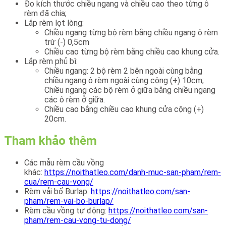
Đo kích thước chiều ngang và chiều cao theo từng ô
rèm đã chia;
Lắp rèm lọt lòng:
Chiều ngang từng bộ rèm bằng chiều ngang ô rèm
trừ (-) 0,5cm
Chiều cao từng bộ rèm bằng chiều cao khung cửa.
Lắp rèm phủ bì:
Chiều ngang: 2 bộ rèm 2 bên ngoài cùng bằng
chiều ngang ô rèm ngoài cùng cộng (+) 10cm;
Chiều ngang các bộ rèm ở giữa bằng chiều ngang
các ô rèm ở giữa.
Chiều cao bằng chiều cao khung cửa cộng (+)
20cm.
Tham khảo thêm
Các mẫu rèm cầu vồng
khác:
https://noithatleo.com/danh-muc-san-pham/rem-
cua/rem-cau-vong/
Rèm vải bố Burlap:
https://noithatleo.com/san-
pham/rem-vai-bo-burlap/
Rèm cầu vồng tự động:
https://noithatleo.com/san-
pham/rem-cau-vong-tu-dong/