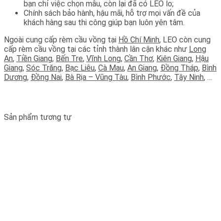
bạn chỉ việc chọn mẫu, còn lại đã có LEO lo;
Chính sách bảo hành, hậu mãi, hỗ trợ mọi vấn đề của
khách hàng sau thi công giúp bạn luôn yên tâm.
Ngoài cung cấp rèm cầu vồng tại
Hồ Chí Minh
, LEO còn cung
cấp rèm cầu vồng tại các tỉnh thành lân cận khác như
Long
An
,
Tiền Giang
,
Bến Tre
,
Vĩnh Long
,
Cần Thơ
,
Kiên Giang
,
Hậu
Giang
,
Sóc Trăng
,
Bạc Liêu
,
Cà Mau
,
An Giang
,
Đồng Tháp
,
Bình
Dương
,
Đồng Nai
,
Bà Rịa – Vũng Tàu
,
Bình Phước
,
Tây Ninh
, …
Sản phẩm tương tự