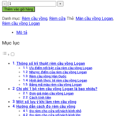
Rèm
cầu
Thêm vào giỏ hàng
vồng
Logan
Danh mục:
Rèm cầu vồng
,
Rèm cửa
Thẻ:
Màn cầu vồng Logan
,
số
Rèm cầu vồng Logan
lượng
Mô tả
Mục lục
Thông số kỹ thuật rèm cầu vồng Logan
Ưu điểm nổi bật của rèm cầu vồng Logan
Nhược điểm của rèm cầu vồng Logan
Rèm cầu vồng Hàn Quốc
Hình ảnh thực tế rèm cầu vồng Logan
Bảng mã màu rèm cầu vồng Logan
Chi phí 1 bộ rèm cầu vồng Logan là bao nhiêu?
Đơn giá màn cầu vồng Logan
Cách tính tiền
Một số lưu ý khi làm rèm cầu vồng
Hướng dẫn cách đo rèm cầu vồng
Đo rèm cho cửa sổ/vách kính nhỏ
Đo rèm cho cửa sổ/vách kính lớn: