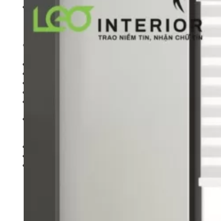
Sản phẩm
Rèm cửa
Sofa
Bedding Set (Chăn – Ga – Gối)
Thiết Kế Nội Thất
Đồ Nội thất khác
Giới thiệu
BẢNG GIÁ
Liên Hệ
Tìm
kiếm: